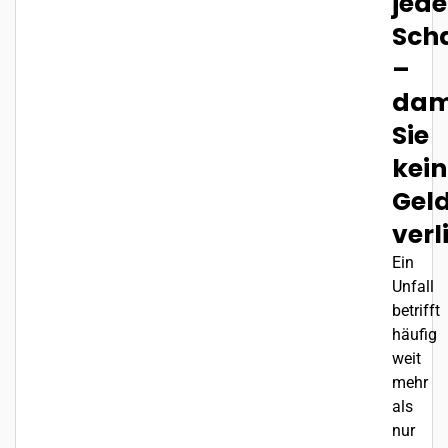
jed
Sch
–
dam
Sie
kein
Gel
verl
Ein
Unfall
betrifft
häufig
weit
mehr
als
nur