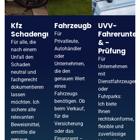
Kfz
Fahrzeugbewertung
UVV-
Schadengutachten
Fahrerunte
Für
& -
Privatleute,
Für alle, die
Autohändler
Prüfung
nach einem
oder
Unfall den
Für
Unternehmen,
Schaden
Unternehmen
die den
neutral und
mit
genauen Wert
fachgerecht
Dienstfahrzeugen
eines
dokumentieren
oder
Fahrzeugs
lassen
Fuhrparks:
benötigen. Ob
möchten. Ich
Ich biete
beim Verkauf,
sichere alle
Ihnen
für die
relevanten
rechtskonforme,
Versicherung
Beweismittel,
flexible und
oder das
ermittle die
zuverlässige
Finanzamt –
genaue