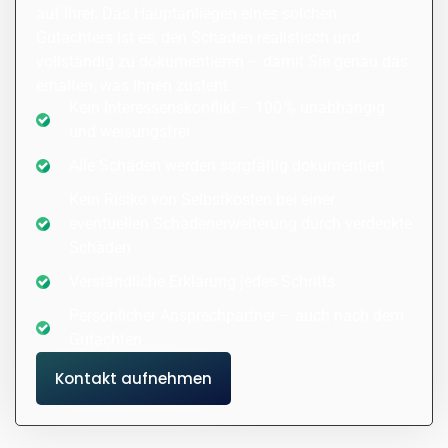
auf Ihrer. Das Hauptanliegen eines solchen
Gutachters ist es, den Schaden realistisch und
vollständig zu dokumentieren – damit Sie genau das
erhalten, was Ihnen zusteht.
Kein Interessenskonflikt – 100 % unabhängig
und weisungsfrei
Alle Schäden werden sorgfältig dokumentiert
Kein Risiko von Selbstkosten bei einer
eventuellen Schadenerweiterung durch verdeckte
Schäden
Verständliche Erklärung jedes Schritts
Persönlicher Ansprechpartner – auch nach dem
Gutachten
Kontakt aufnehmen