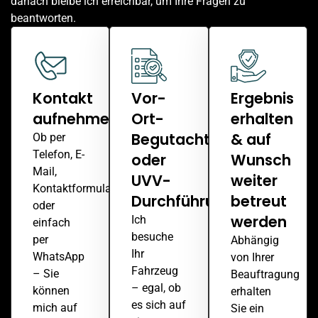
danach bleibe ich erreichbar, um Ihre Fragen zu
beantworten.
Kontakt
Vor-
Ergebnis
aufnehmen
Ort-
erhalten
Begutachtung
& auf
Ob per
Telefon, E-
oder
Wunsch
Mail,
UVV-
weiter
Kontaktformular
Durchführung
betreut
oder
werden
Ich
einfach
besuche
per
Abhängig
Ihr
WhatsApp
von Ihrer
Fahrzeug
– Sie
Beauftragung
– egal, ob
können
erhalten
es sich auf
mich auf
Sie ein