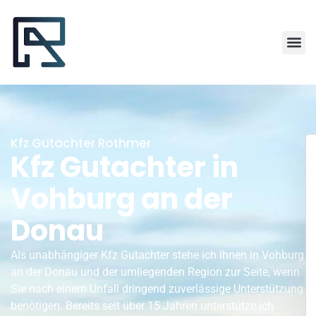
Kfz Gutachter Rothmer
Kfz Gutachter in
Vohburg an der
Donau
Als unabhängiger Kfz Gutachter stehe ich Ihnen in Vohburg
an der Donau und der umliegenden Region zur Seite, wenn
Sie nach einem Unfall dringend zuverlässige Unterstützung
benötigen. Bereits seit über 15 Jahren unterstütze ich