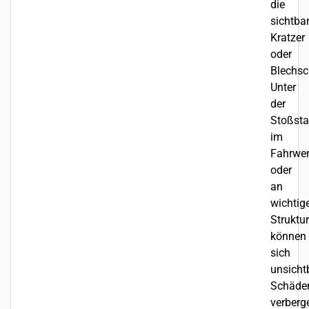
die
sichtba
Kratzer
oder
Blechsc
Unter
der
Stoßsta
im
Fahrwe
oder
an
wichtig
Struktu
können
sich
unsicht
Schäde
verberg