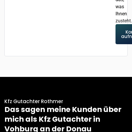
was
Ihnen
zusteht.
Ko
auf
Kfz Gutachter Rothmer
Das sagen meine Kunden über
mich als Kfz Gutachter in
Vohburg an der Donau