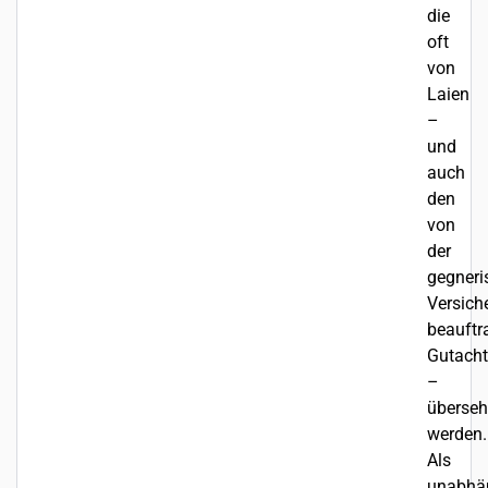
die
oft
von
Laien
–
und
auch
den
von
der
gegneri
Versich
beauftr
Gutacht
–
überse
werden.
Als
unabhä