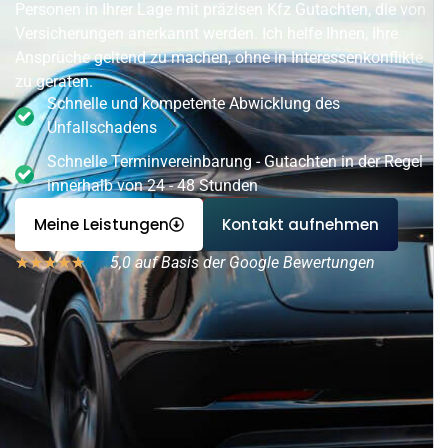
Personen in Ihrer Lage mit präzisen Kfz Gutachten, die von
Versicherungen anerkannt werden. Ich helfe Ihnen, Ihre
Ansprüche geltend zu machen, ohne in Interessenkonflikte
zu geraten.
Schnelle und kompetente Abwicklung des
Unfallschadens
Schnelle Terminvereinbarung - Gutachten in der Regel
innerhalb von 24 - 48 Stunden
Meine Leistungen
Kontakt aufnehmen
5,0 auf Basis der Google Bewertungen
★
★
★
★
★