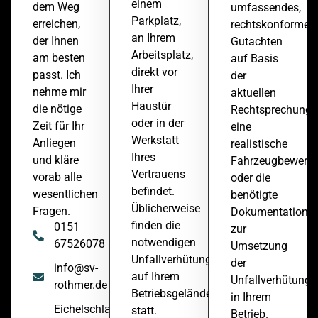
einem
dem Weg
umfassendes,
Parkplatz,
erreichen,
rechtskonformes
an Ihrem
der Ihnen
Gutachten
Arbeitsplatz,
am besten
auf Basis
direkt vor
passt. Ich
der
Ihrer
nehme mir
aktuellen
Haustür
die nötige
Rechtsprechung,
oder in der
Zeit für Ihr
eine
Werkstatt
Anliegen
realistische
Ihres
und kläre
Fahrzeugbewert
Vertrauens
vorab alle
oder die
befindet.
wesentlichen
benötigte
Üblicherweise
Fragen.
Dokumentation
finden die
0151
zur
notwendigen
67526078
Umsetzung
Unfallverhütungsmaßnahmen
der
info@sv-
auf Ihrem
Unfallverhütun
rothmer.de
Betriebsgelände
in Ihrem
Eichelschlag
statt.
Betrieb.