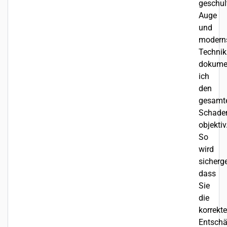
geschul
Auge
und
moderns
Technik
dokumen
ich
den
gesamt
Schade
objektiv
So
wird
sicherge
dass
Sie
die
korrekte
Entsch