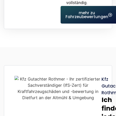
vollständig.
mehr zu
Fahrzeubewertungen
Kfz
Gutac
Rothm
Ich
find