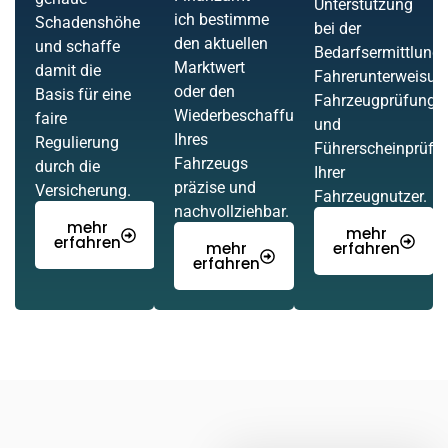
Unterstützung
ich bestimme
Schadenshöhe
bei der
den aktuellen
und schaffe
Bedarfsermittlung,
Marktwert
damit die
Fahrerunterweisun
oder den
Basis für eine
Fahrzeugprüfung
Wiederbeschaffungswert
faire
und
Ihres
Regulierung
Führerscheinprüfu
Fahrzeugs
durch die
Ihrer
präzise und
Versicherung.
Fahrzeugnutzer.
nachvollziehbar.
mehr
mehr
erfahren
mehr
erfahren
erfahren