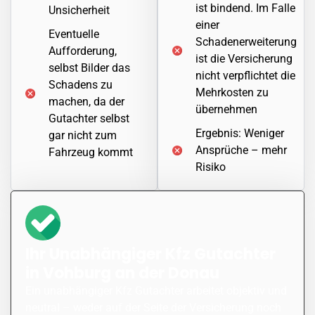
ist bindend. Im Falle
Unsicherheit
einer
Eventuelle
Schadenerweiterung
Aufforderung,
ist die Versicherung
selbst Bilder das
nicht verpflichtet die
Schadens zu
Mehrkosten zu
machen, da der
übernehmen
Gutachter selbst
Ergebnis: Weniger
gar nicht zum
Ansprüche – mehr
Fahrzeug kommt
Risiko
Ihr Unabhängiger Kfz Gutachter
in Vohburg an der Donau
Ein unabhängiger Kfz Gutachter arbeitet objektiv und
neutral – weder auf der Seite der Versicherung noch