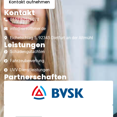
Kontakt aufnehmen
Kontakt
0151 67526078
info@sv-rothmer.de
Eichelschlag 5, 92345 Dietfurt an der Altmühl
Leistungen
Schadengutachten
Fahrzeubewertung
UVV-Dienstleistungen
Partnerschaften