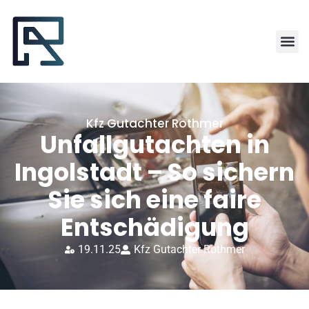
Kfz Gutachter Rothmer
Unfallgutachten in
Ingolstadt – So sichern
Sie sich eine faire
Entschädigung
19.11.25
Kfz Gutachter Rothmer