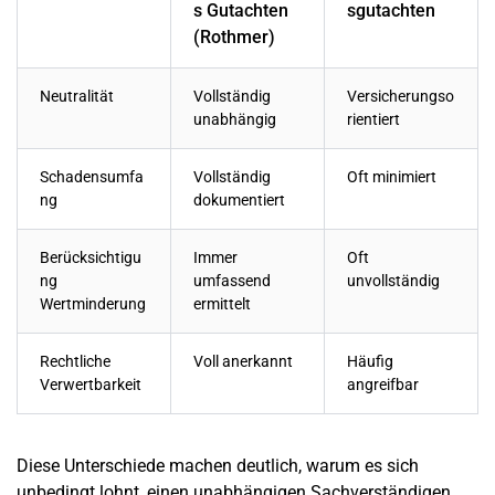
s Gutachten
sgutachten
(Rothmer)
Neutralität
Vollständig
Versicherungso
unabhängig
rientiert
Schadensumfa
Vollständig
Oft minimiert
ng
dokumentiert
Berücksichtigu
Immer
Oft
ng
umfassend
unvollständig
Wertminderung
ermittelt
Rechtliche
Voll anerkannt
Häufig
Verwertbarkeit
angreifbar
Diese Unterschiede machen deutlich, warum es sich
unbedingt lohnt, einen unabhängigen Sachverständigen