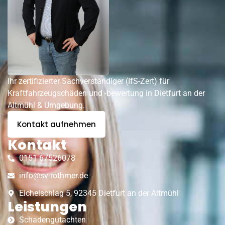
Ihr zertifizierter Sachverständiger (IfS-Zert) für
Kraftfahrzeugschäden und -bewertung in Dietfurt an der
Altmühl & Umgebung.
Kontakt aufnehmen
Kontakt
0151 67526078
info@sv-rothmer.de
Eichelschlag 5, 92345 Dietfurt an der Altmühl
Leistungen
Schadengutachten