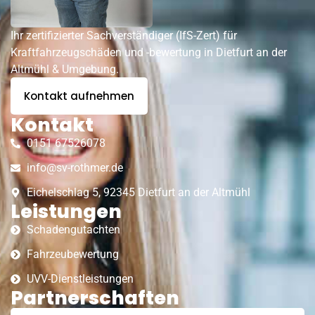
Ihr zertifizierter Sachverständiger (IfS-Zert) für
Kraftfahrzeugschäden und -bewertung in Dietfurt an der
Altmühl & Umgebung.
Kontakt aufnehmen
Kontakt
0151 67526078
info@sv-rothmer.de
Eichelschlag 5, 92345 Dietfurt an der Altmühl
Leistungen
Schadengutachten
Fahrzeubewertung
UVV-Dienstleistungen
Partnerschaften