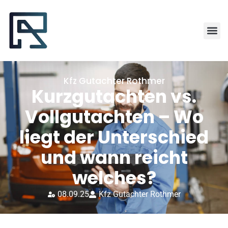
Kfz Gutachter Rothmer
Kurzgutachten vs.
Vollgutachten – Wo
liegt der Unterschied
und wann reicht
welches?
08.09.25
Kfz Gutachter Rothmer