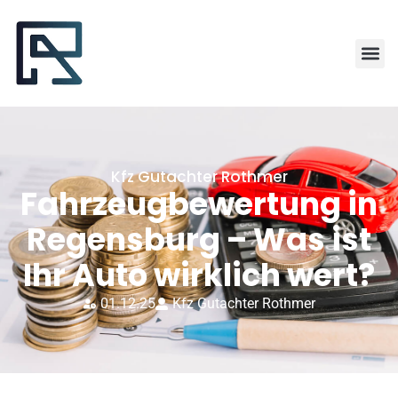
Kfz Gutachter Rothmer
Fahrzeugbewertung in
Regensburg – Was ist
Ihr Auto wirklich wert?
01.12.25
Kfz Gutachter Rothmer