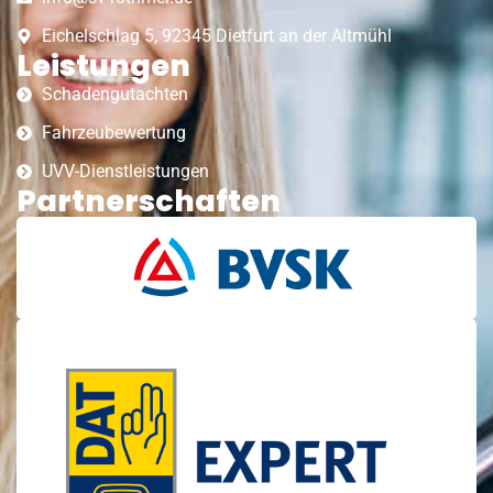
Eichelschlag 5, 92345 Dietfurt an der Altmühl
Leistungen
Schadengutachten
Fahrzeubewertung
UVV-Dienstleistungen
Partnerschaften